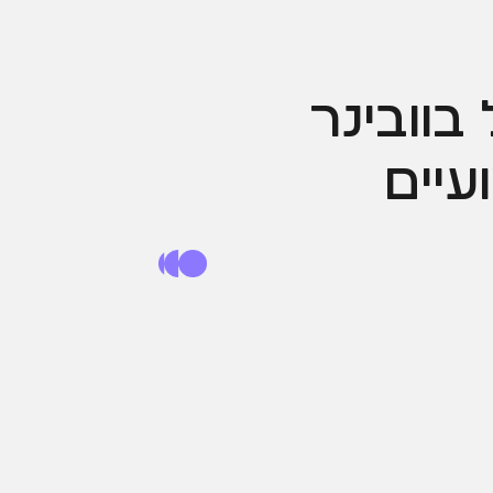
בוובינר
עיים