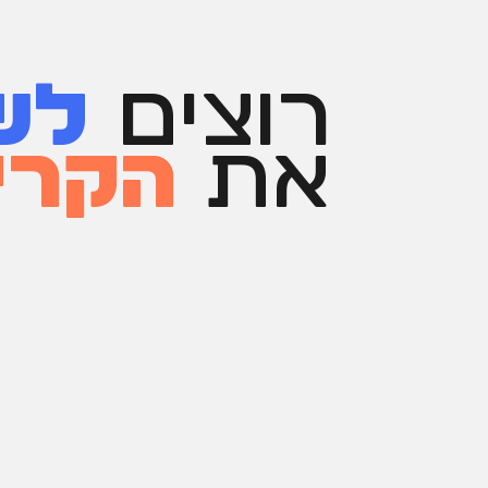
רוצים
לש
את
הקרי